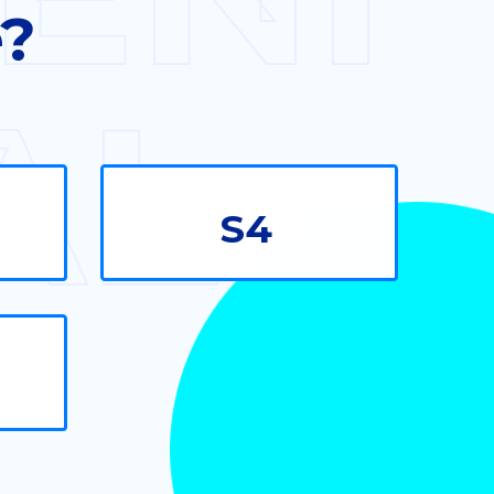
e?
AL
S4