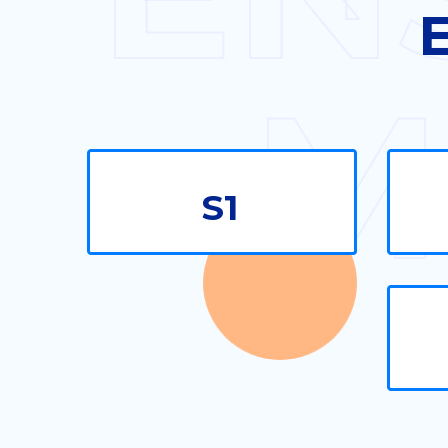
E
M
S1