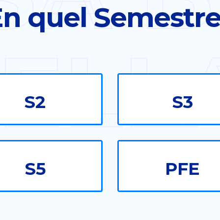
n quel Semestr
ELL
S2
S3
S5
PFE