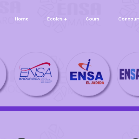
Home
Ecoles +
Cours
Concour