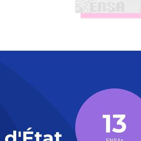
13
 d'État
ENSAs