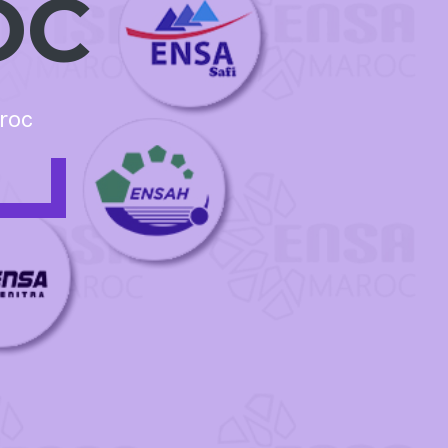
OC
roc