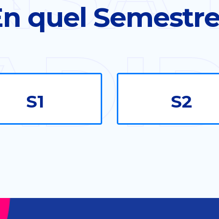
n quel Semestr
ADI
S1
S2