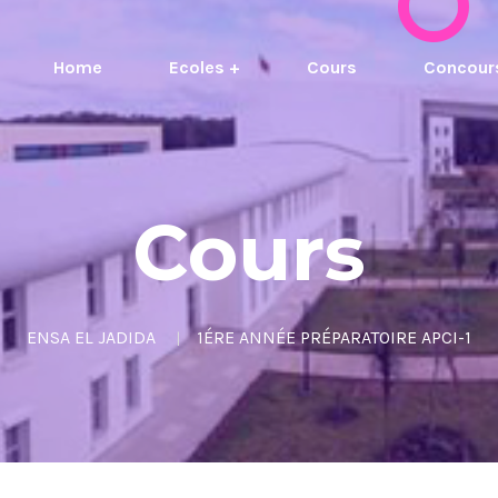
Home
Ecoles +
Cours
Concour
Cours
ENSA EL JADIDA
1ÉRE ANNÉE PRÉPARATOIRE APCI-1