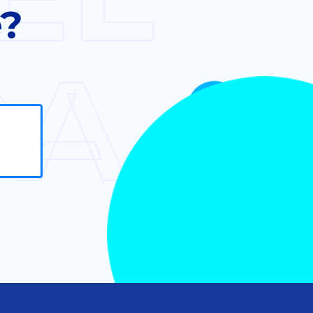
e?
DA