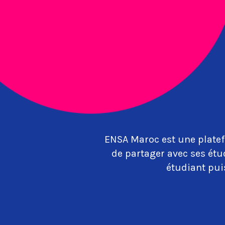
ENSA Maroc est une platef
de partager avec ses étu
étudiant puis