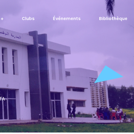
 +
Clubs
Événements
Bibliothèque
TA