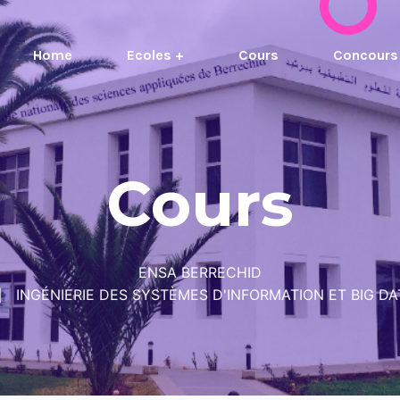
Home
Ecoles +
Cours
Concours
Cours
ENSA BERRECHID
INGÉNIERIE DES SYSTÈMES D'INFORMATION ET BIG DA