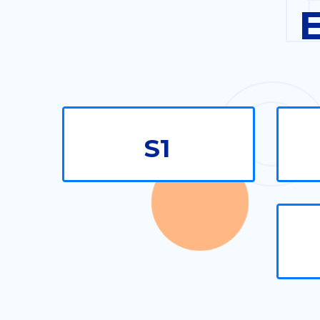
E
O
S1