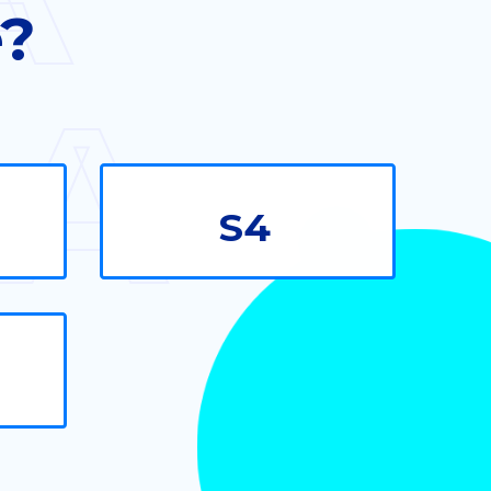
e?
DA
S4