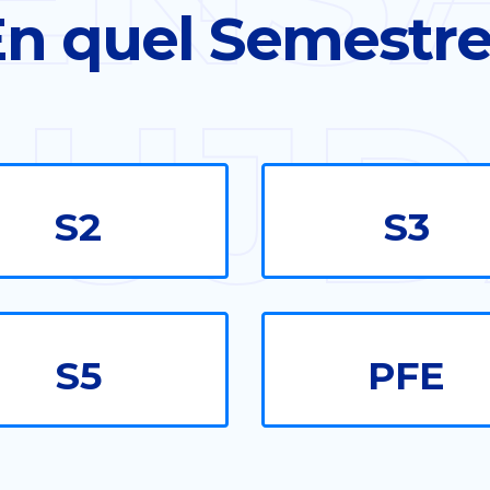
n quel Semestr
UJ
S2
S3
S5
PFE