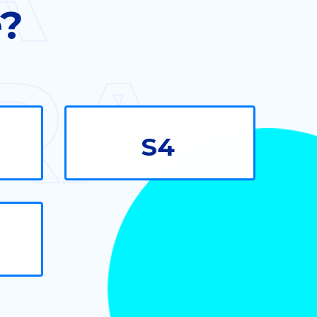
e?
RA
S4