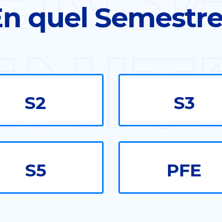
n quel Semestr
ENIT
S2
S3
S5
PFE