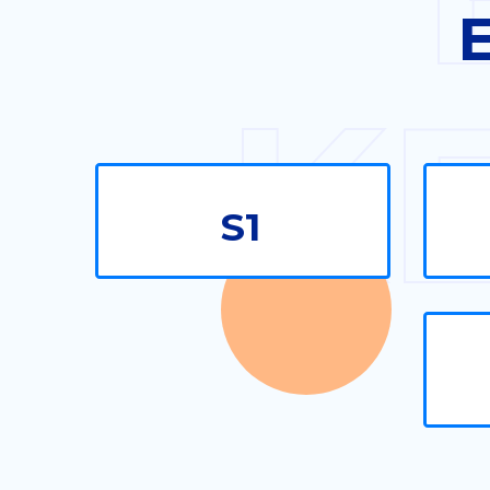
E
K
S1