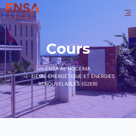
Cours
ENSA AL HOCEIMA
GÉNIE ÉNERGÉTIQUE ET ÉNERGIES
RENOUVELABLES (G2ER)