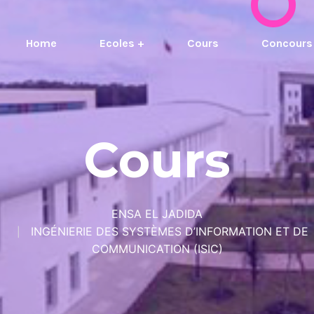
Home
Ecoles +
Cours
Concours
Cours
ENSA EL JADIDA
INGÉNIERIE DES SYSTÈMES D’INFORMATION ET DE
COMMUNICATION (ISIC)