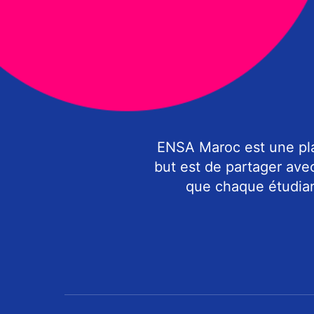
ENSA Maroc est une pla
but est de partager ave
que chaque étudiant