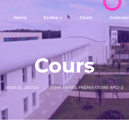
Home
Ecoles +
Cours
Concour
Cours
ENSA EL JADIDA
2ÈME ANNÉE PRÉPARATOIRE APCI-2