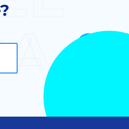
e?
DA