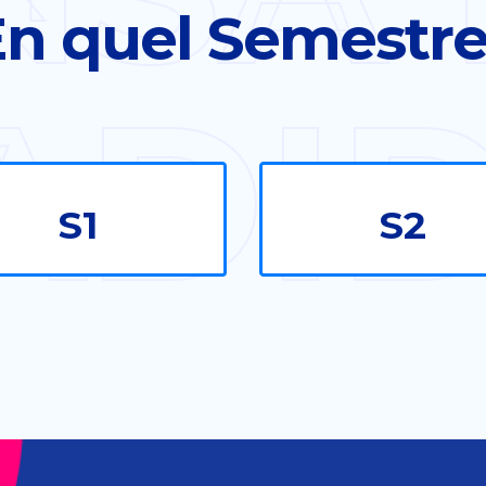
n quel Semestr
ADI
S1
S2