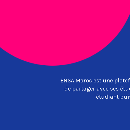
ENSA Maroc est une platef
de partager avec ses étu
étudiant puis